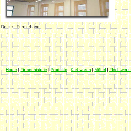
Decke - Furnierband
Home
|
Firmenhistorie
|
Produkte
|
Korbwaren
|
Möbel
|
Flechtwerk